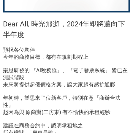
Dear All, 時光飛逝，2024年即將邁向下
半年度
預祝各位夥伴
今年的商務目標，都有在規劃期程上
樂思研發的 『AI稅務匯』、『電子發票系統』 皆已在
測試階段
未來將提供超優價格方案，讓大家超有感抗通膨
年初時，樂思來了位新客戶，特別在意『商辦合法
性』
起因為與 原商辦(二房東) 有不愉快的承租經驗
建議在商務合約中，認明承租地之
所有權狀: 「房東是誰」