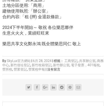
土地分區使用:「商用」
建物使用執照:「辦公室」
合約內容:「租 (押) 金退款條款」
2024下半年開始～ 敬祝 各位樂思夥伴
生意火火火，業績旺旺來
樂思共享文化鄭永鴻 既全體樂思同仁 敬上
By
SkyLux官方網站
|
6月 28, 2024
|
標籤：
工商登記
,
共享辦公室
,
商務
中心
,
新竹借址登記
,
新竹稅籍登記
,
新竹辦公室
,
電子發票，401報稅
,
營所稅
,
營業登記
,
營業稅申報
|
沒有留言