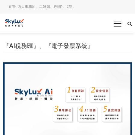
直營: 西大事務所、工研館、經國1、2館。
『AI稅務匯』、『電子發票系統』