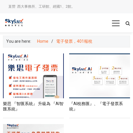
直營: 西大事務所、工研館、經國1、2館。
You are here:
Home
電子發票，401報稅
樂思 『智匯系統』 升級為 『AI智
『AI稅務匯』、『電子發票系
匯系統』
統』