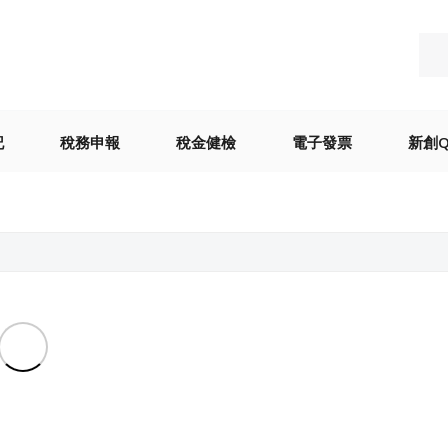
記
稅務申報
稅金健檢
電子發票
新創Q