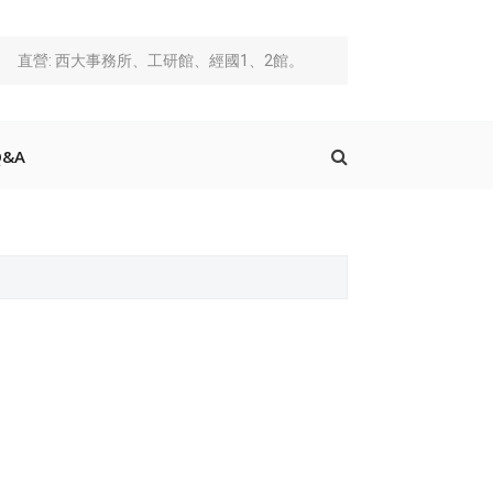
直營: 西大事務所、工研館、經國1、2館。
&A